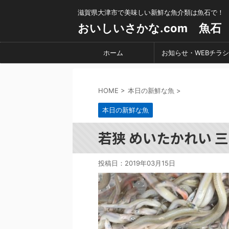
滋賀県大津市で美味しい新鮮な魚介類は魚石で！
おいしいさかな.com 魚石
ホーム
お知らせ・WEBチラシ
HOME
>
本日の新鮮な魚
>
本日の新鮮な魚
若狭 めいたかれい 
投稿日：
2019年03月15日