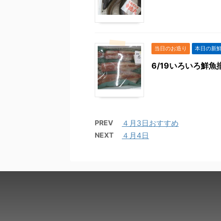
当日のお造り
本日の新
6/19いろいろ鮮
PREV
４月3日おすすめ
NEXT
４月4日