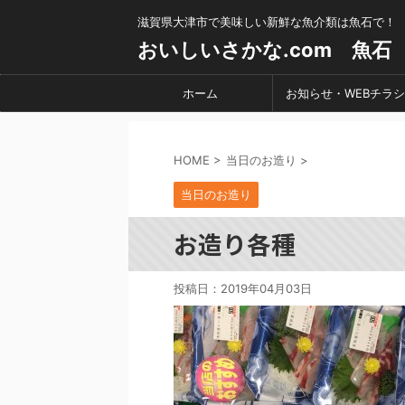
滋賀県大津市で美味しい新鮮な魚介類は魚石で！
おいしいさかな.com 魚石
ホーム
お知らせ・WEBチラシ
HOME
>
当日のお造り
>
当日のお造り
お造り各種
投稿日：
2019年04月03日