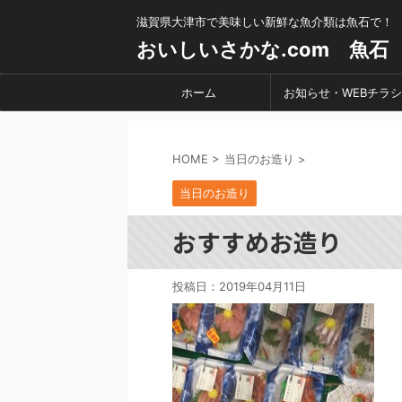
滋賀県大津市で美味しい新鮮な魚介類は魚石で！
おいしいさかな.com 魚石
ホーム
お知らせ・WEBチラシ
HOME
>
当日のお造り
>
当日のお造り
おすすめお造り
投稿日：
2019年04月11日