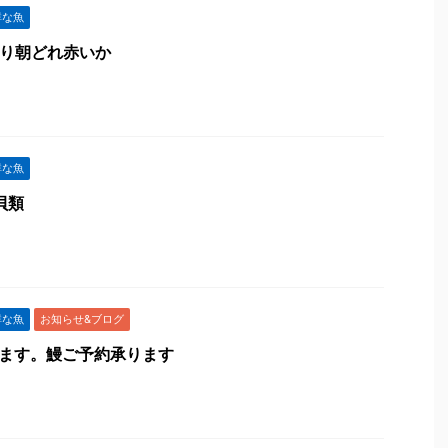
鮮な魚
造り朝どれ赤いか
鮮な魚
貝類
鮮な魚
お知らせ&ブログ
てます。鰻ご予約承ります