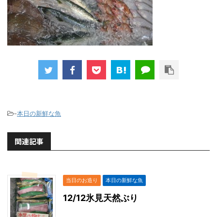
-
本日の新鮮な魚
関連記事
当日のお造り
本日の新鮮な魚
12/12氷見天然ぶり