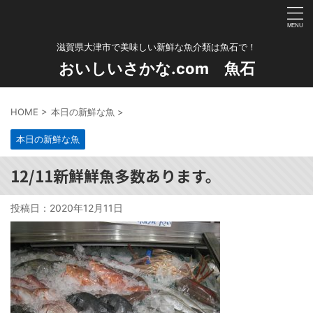
滋賀県大津市で美味しい新鮮な魚介類は魚石で！
おいしいさかな.com 魚石
HOME
>
本日の新鮮な魚
>
本日の新鮮な魚
12/11新鮮鮮魚多数あります。
投稿日：
2020年12月11日