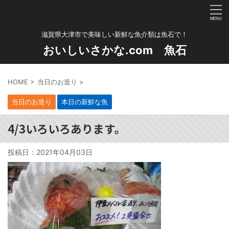
滋賀県大津市で美味しい新鮮な魚介類は魚石で！
おいしいさかな.com 魚石
HOME
>
当日のお造り
>
当日のお造り
本日の新鮮な魚
4/3いろいろあります。
投稿日：
2021年04月03日