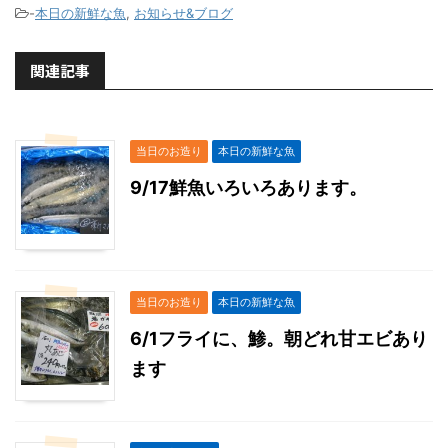
-
本日の新鮮な魚
,
お知らせ&ブログ
関連記事
当日のお造り
本日の新鮮な魚
9/17鮮魚いろいろあります。
当日のお造り
本日の新鮮な魚
6/1フライに、鯵。朝どれ甘エビあり
ます