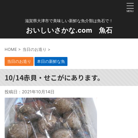
滋賀県大津市で美味しい新鮮な魚介類は魚石で！
おいしいさかな.com 魚石
HOME
>
当日のお造り
>
当日のお造り
本日の新鮮な魚
10/14赤貝・せこがにあります。
投稿日：
2021年10月14日