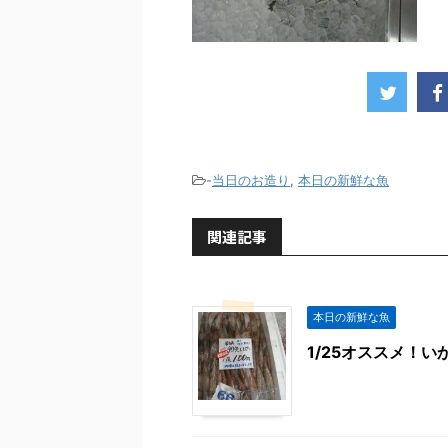
-
当日のお造り
,
本日の新鮮な魚
関連記事
本日の新鮮な魚
1/25オススメ！い