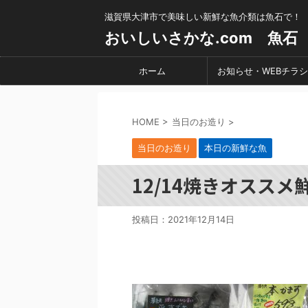
滋賀県大津市で美味しい新鮮な魚介類は魚石で！
おいしいさかな.com 魚石
ホーム
お知らせ・WEBチラシ
HOME
>
当日のお造り
>
当日のお造り
本日の新鮮な魚
12/14焼きオススメ
投稿日：
2021年12月14日