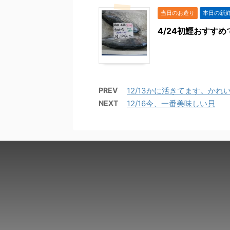
当日のお造り
本日の新
4/24初鰹おすす
PREV
12/13かに活きてます。かれ
NEXT
12/16今、一番美味しい貝