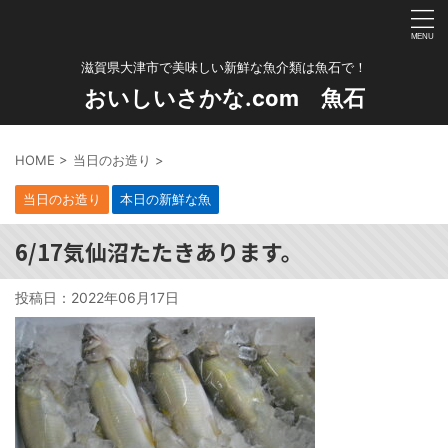
滋賀県大津市で美味しい新鮮な魚介類は魚石で！
おいしいさかな.com 魚石
HOME
>
当日のお造り
>
当日のお造り
本日の新鮮な魚
6/17気仙沼たたきあります。
投稿日：
2022年06月17日