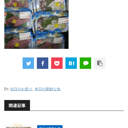
-
当日のお造り
,
本日の新鮮な魚
関連記事