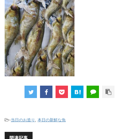
-
当日のお造り
,
本日の新鮮な魚
関連記事