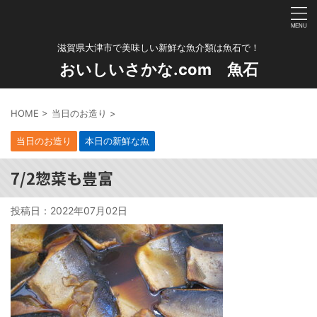
滋賀県大津市で美味しい新鮮な魚介類は魚石で！
おいしいさかな.com 魚石
HOME
>
当日のお造り
>
当日のお造り
本日の新鮮な魚
7/2惣菜も豊富
投稿日：
2022年07月02日