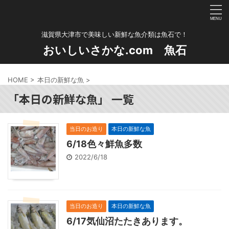
滋賀県大津市で美味しい新鮮な魚介類は魚石で！
おいしいさかな.com 魚石
HOME
>
本日の新鮮な魚
>
「本日の新鮮な魚」 一覧
当日のお造り
本日の新鮮な魚
6/18色々鮮魚多数
2022/6/18
当日のお造り
本日の新鮮な魚
6/17気仙沼たたきあります。