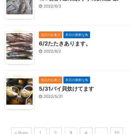
2022/6/3
当日のお造り
本日の新鮮な魚
6/2たたきあります。
2022/6/2
当日のお造り
本日の新鮮な魚
5/31バイ貝炊けてます
2022/5/31
« Prev
1
2
3
4
…
70