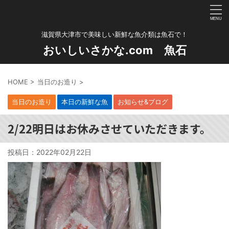
滋賀県大津市で美味しい新鮮な魚介類は魚石で！
おいしいさかな.com 魚石
HOME
>
当日のお造り
>
当日のお造り
本日の新鮮な魚
お知らせ&ブログ
2/22明日はお休みさせていただきます。
投稿日：
2022年02月22日