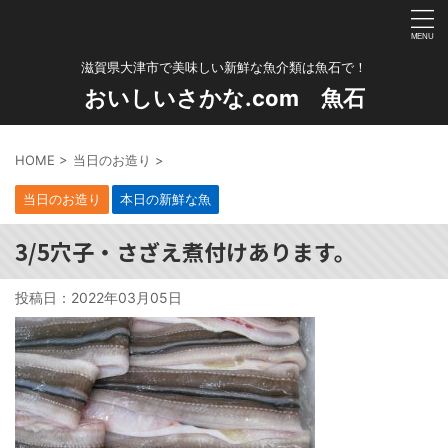
滋賀県大津市で美味しい新鮮な魚介類は魚石で！
おいしいさかな.com 魚石
HOME
>
当日のお造り
>
当日のお造り
本日の新鮮な魚
3/5穴子・さざえ煮付けあります。
投稿日：
2022年03月05日