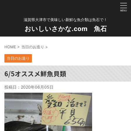
滋賀県大津市で美味しい新鮮な魚介類は魚石で！
おいしいさかな.com 魚石
HOME
>
当日のお造り
>
当日のお造り
6/5オススメ鮮魚貝類
投稿日：
2020年06月05日