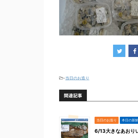
-
当日のお造り
関連記事
当日のお造り
本日の新
6/13大きなあおり