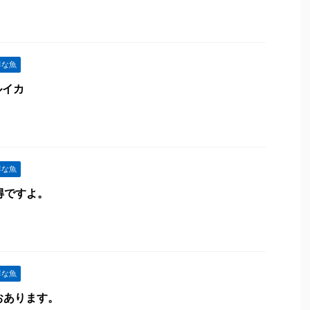
鮮な魚
ルイカ
鮮な魚
得ですよ。
鮮な魚
つおあります。