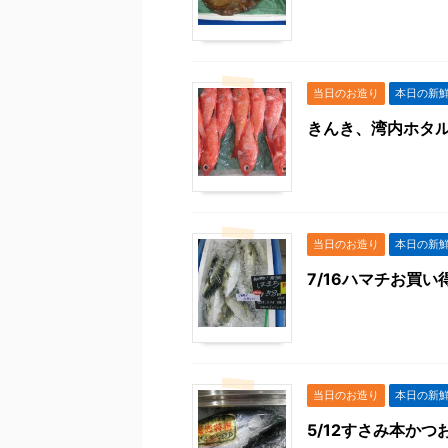
当日のお造り
本日の新
きんき、湾内ホタ
当日のお造り
本日の新
7/16ハマチお買い
当日のお造り
本日の新
5/12すさみ本か