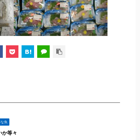
鮮な魚
いか等々